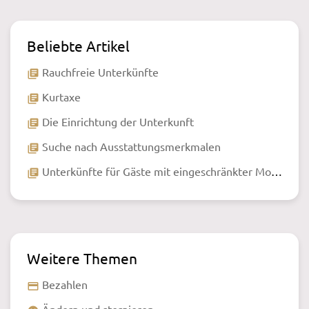
Beliebte Artikel
Rauchfreie Unterkünfte
library_books
Kurtaxe
library_books
Die Einrichtung der Unterkunft
library_books
Suche nach Ausstattungsmerkmalen
library_books
Unterkünfte für Gäste mit eingeschränkter Mobilität
library_books
Weitere Themen
Bezahlen
payment