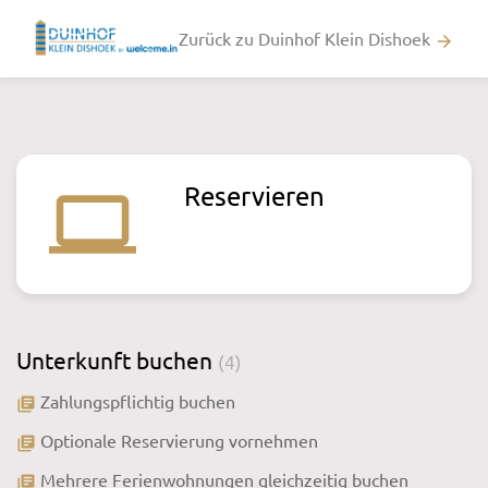
Zurück zu Duinhof Klein Dishoek
arrow_forward
Reservieren
laptop
Unterkunft buchen
(4)
Zahlungspflichtig buchen
library_books
Optionale Reservierung vornehmen
library_books
Mehrere Ferienwohnungen gleichzeitig buchen
library_books