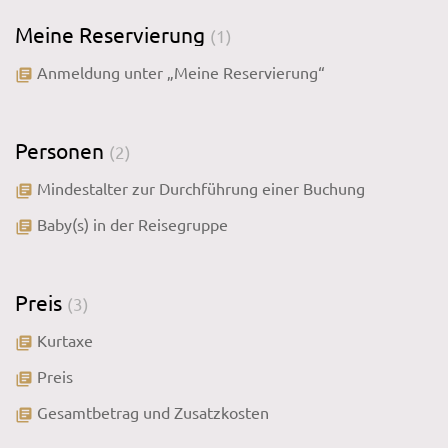
Meine Reservierung
(1)
Anmeldung unter „Meine Reservierung“
library_books
Personen
(2)
Mindestalter zur Durchführung einer Buchung
library_books
Baby(s) in der Reisegruppe
library_books
Preis
(3)
Kurtaxe
library_books
Preis
library_books
Gesamtbetrag und Zusatzkosten
library_books