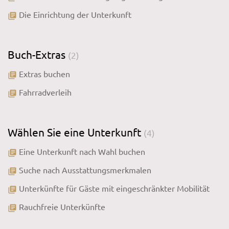
Die Einrichtung der Unterkunft
library_books
Buch-Extras
(2)
Extras buchen
library_books
Fahrradverleih
library_books
Wählen Sie eine Unterkunft
(4)
Eine Unterkunft nach Wahl buchen
library_books
Suche nach Ausstattungsmerkmalen
library_books
Unterkünfte für Gäste mit eingeschränkter Mobilität
library_books
Rauchfreie Unterkünfte
library_books