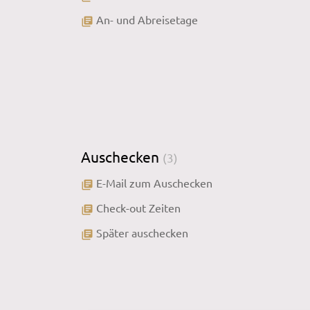
An- und Abreisetage
library_books
Auschecken
(3)
E-Mail zum Auschecken
library_books
Check-out Zeiten
library_books
Später auschecken
library_books