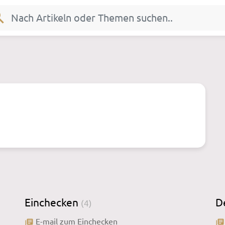
rch
Einchecken
D
(4)
E-mail zum Einchecken
library_books
library_books