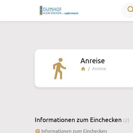
sea
Anreise
directions_walk
Anreise
home
Informationen zum Einchecken
(2)
Informationen zum Einchecken
library_books