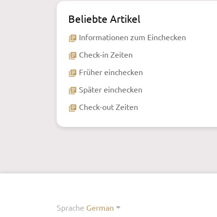
Beliebte Artikel
Informationen zum Einchecken
library_books
Check-in Zeiten
library_books
Früher einchecken
library_books
Später einchecken
library_books
Check-out Zeiten
library_books
Sprache
German