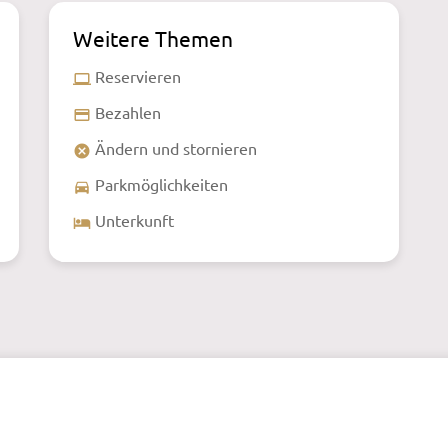
Weitere Themen
Reservieren
laptop
Bezahlen
payment
Ändern und stornieren
cancel
Parkmöglichkeiten
directions_car
Unterkunft
local_hotel