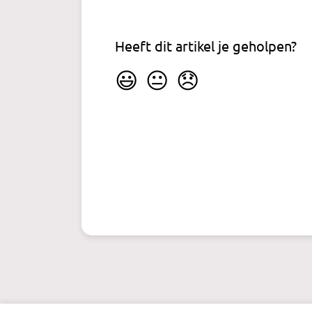
Heeft dit artikel je geholpen?
😃
😐
😞