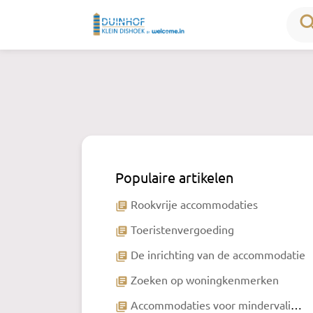
sea
Populaire artikelen
Rookvrije accommodaties
library_books
Toeristenvergoeding
library_books
De inrichting van de accommodatie
library_books
Zoeken op woningkenmerken
library_books
Accommodaties voor mindervaliden
library_books