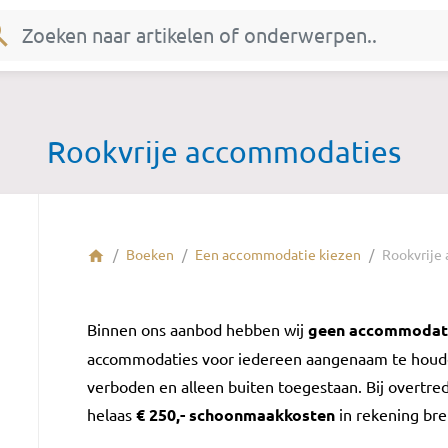
rch
Rookvrije accommodaties
Boeken
Een accommodatie kiezen
Rookvrije
home
Binnen ons aanbod hebben wij
geen accommodat
accommodaties voor iedereen aangenaam te houde
verboden en alleen buiten toegestaan. Bij overtr
helaas
€ 250,- schoonmaakkosten
in rekening br