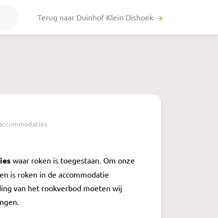
Terug naar Duinhof Klein Dishoek
arrow_forward
 accommodaties
ies
waar roken is toegestaan. Om onze
n is roken in de accommodatie
eding van het rookverbod moeten wij
engen.